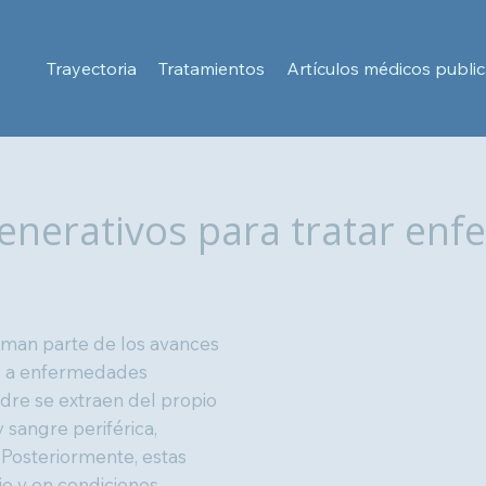
Trayectoria
Tratamientos
Artículos médicos publi
enerativos para tratar en
rman parte de los avances
os a enfermedades
dre se extraen del propio
 sangre periférica,
Posteriormente, estas
io y en condiciones