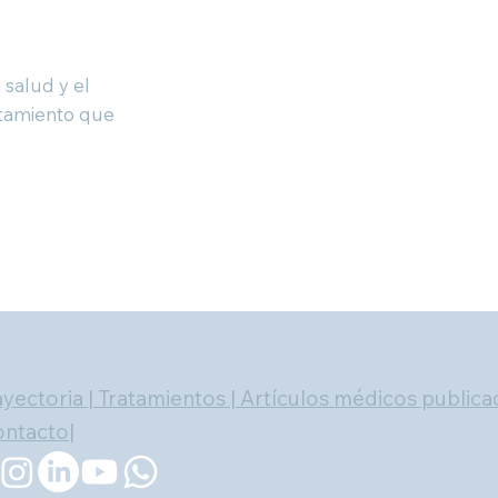
 salud y el
atamiento que
ayectoria
|
Tratamientos | Artículos médicos public
ntacto|