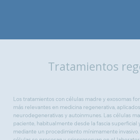
Tratamientos reg
Los tratamientos con células madre y exosomas fo
más relevantes en medicina regenerativa, aplicad
neurodegenerativas y autoinmunes. Las células ma
paciente, habitualmente desde la fascia superficial y
mediante un procedimiento mínimamente invasivo. 
células se procesan y criopreservan en el laborator